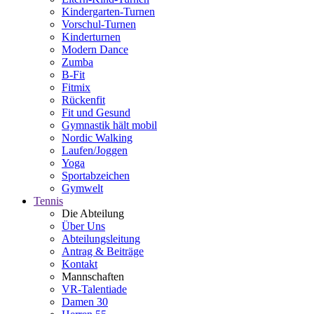
Kindergarten-Turnen
Vorschul-Turnen
Kinderturnen
Modern Dance
Zumba
B-Fit
Fitmix
Rückenfit
Fit und Gesund
Gymnastik hält mobil
Nordic Walking
Laufen/Joggen
Yoga
Sportabzeichen
Gymwelt
Tennis
Die Abteilung
Über Uns
Abteilungsleitung
Antrag & Beiträge
Kontakt
Mannschaften
VR-Talentiade
Damen 30