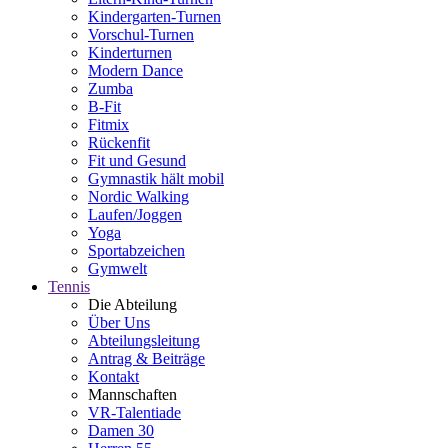
Kindergarten-Turnen
Vorschul-Turnen
Kinderturnen
Modern Dance
Zumba
B-Fit
Fitmix
Rückenfit
Fit und Gesund
Gymnastik hält mobil
Nordic Walking
Laufen/Joggen
Yoga
Sportabzeichen
Gymwelt
Tennis
Die Abteilung
Über Uns
Abteilungsleitung
Antrag & Beiträge
Kontakt
Mannschaften
VR-Talentiade
Damen 30